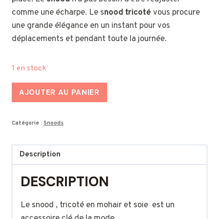
comme une écharpe. Le s
nood tricoté
vous procure
une grande élégance en un instant pour vos
déplacements et pendant toute la journée.
1 en stock
quantité
AJOUTER AU PANIER
de
Snood
Catégorie :
Snoods
Tricoté
en
mohair
Description
et
DESCRIPTION
soie
-
Le snood , tricoté en mohair et soie est un
couleur
accessoire clé de la mode .