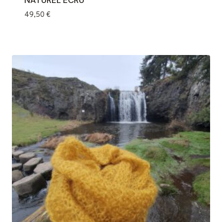
NATUREL ECRU
49,50
€