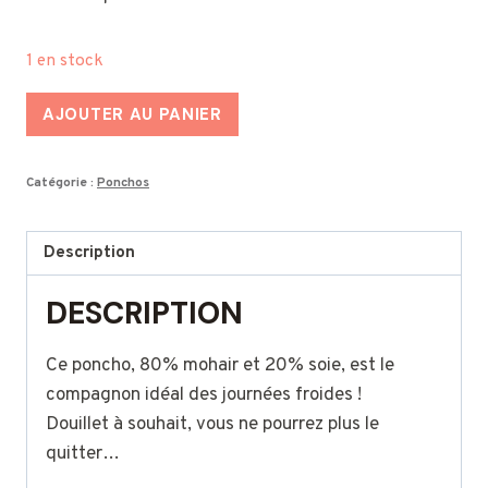
1 en stock
quantité
AJOUTER AU PANIER
de
Poncho
Catégorie :
Ponchos
en
mohair
et
Description
soie
DESCRIPTION
-
Ecru
Ce poncho, 80% mohair et 20% soie, est le
compagnon idéal des journées froides !
Douillet à souhait, vous ne pourrez plus le
quitter…