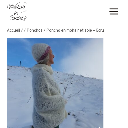
Aller
au
contenu
Accueil
/
/
Ponchos
/
Poncho en mohair et soie – Ecru