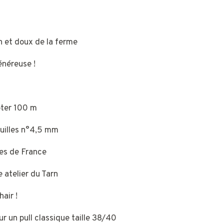
n et doux de la ferme
énéreuse !
oter 100 m
iguilles n°4,5 mm
mes de France
 atelier du Tarn
air !
ur un pull classique taille 38/40