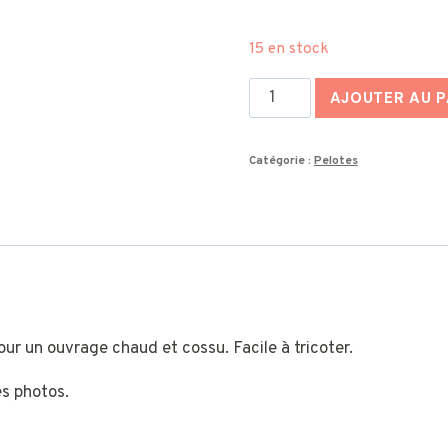
15 en stock
quantité
AJOUTER AU P
de
Pelote
Catégorie :
Pelotes
cuivre
-
Pur
mohair
 pour un ouvrage chaud et cossu. Facile à tricoter.
es photos.