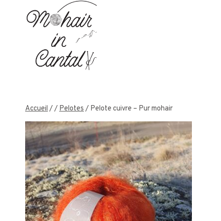
Aller
au
contenu
Accueil
/
/
Pelotes
/
Pelote cuivre – Pur mohair