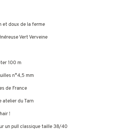
n et doux de la ferme
énéreuse Vert Verveine
oter 100 m
iguilles n°4,5 mm
mes de France
 atelier du Tarn
air !
ur un pull classique taille 38/40