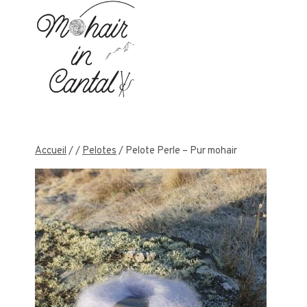
Aller
au
contenu
Accueil
/
/
Pelotes
/
Pelote Perle – Pur mohair