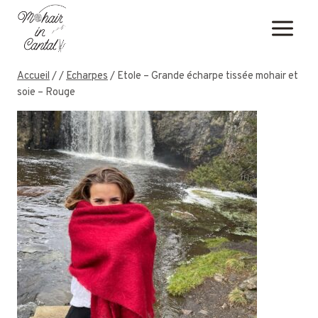
Aller
au
contenu
Accueil
/
/
Echarpes
/
Etole – Grande écharpe tissée mohair et
soie – Rouge