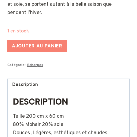
et soie, se portent autant à la belle saison que
pendant l’hiver.
1 en stock
quantité
AJOUTER AU PANIER
de
Etole
Catégorie :
Echarpes
-
Grande
écharpe
Description
tissée
DESCRIPTION
mohair
et
Taille 200 cm x 60 cm
soie
80% Mohair 20% soie
-
Douces ,Légères, esthétiques et chaudes.
Rouge