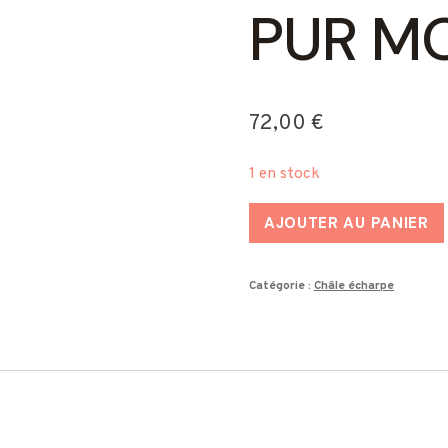
PUR M
72,00
€
1 en stock
quantité
AJOUTER AU PANIER
de
Châle
Catégorie :
Châle écharpe
écharpe
rouge
tricoté
en
pur
mohair