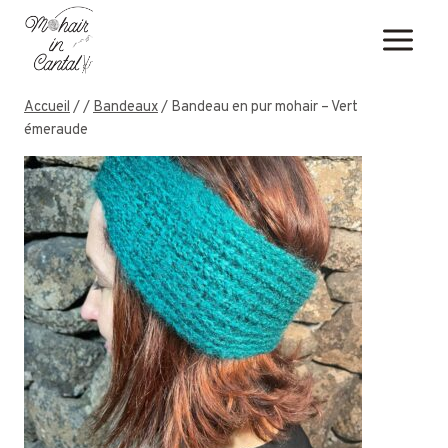
Aller
au
contenu
Accueil
/
/
Bandeaux
/
Bandeau en pur mohair – Vert
émeraude