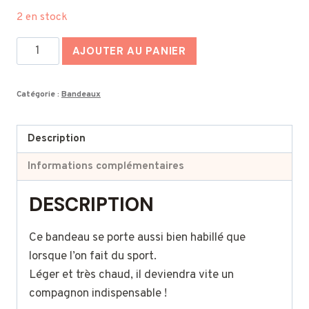
2 en stock
quantité
AJOUTER AU PANIER
de
Bandeau
Catégorie :
Bandeaux
en
pur
mohair
Description
-
Informations complémentaires
Vert
émeraude
DESCRIPTION
Ce bandeau se porte aussi bien habillé que
lorsque l’on fait du sport.
Léger et très chaud, il deviendra vite un
compagnon indispensable !