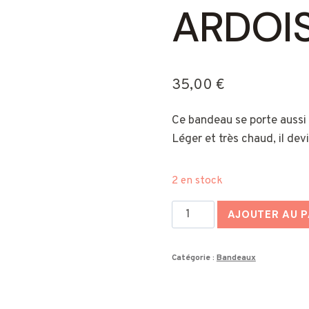
ARDOI
35,00
€
Ce bandeau se porte aussi b
Léger et très chaud, il de
2 en stock
quantité
AJOUTER AU P
de
Bandeau
Catégorie :
Bandeaux
en
pur
mohair