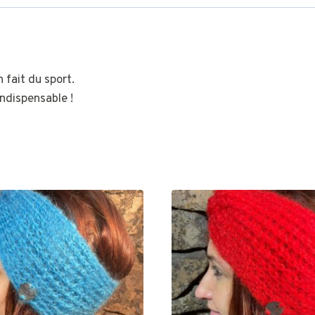
-
Gris
ardoise
 fait du sport.
ndispensable !