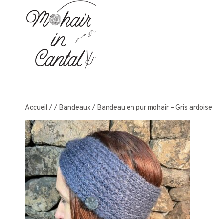
Aller
au
contenu
Accueil
/
/
Bandeaux
/
Bandeau en pur mohair – Gris ardoise