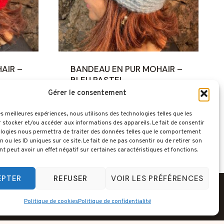
AIR –
BANDEAU EN PUR MOHAIR –
BLEU PASTEL
Gérer le consentement
35,00
€
les meilleures expériences, nous utilisons des technologies telles que les
 stocker et/ou accéder aux informations des appareils. Le fait de consentir
logies nous permettra de traiter des données telles que le comportement
n ou les ID uniques sur ce site. Le fait de ne pas consentir ou de retirer son
 peut avoir un effet négatif sur certaines caractéristiques et fonctions.
EPTER
REFUSER
VOIR LES PRÉFÉRENCES
Politique de cookies (UE)
Politique de cookies
Politique de confidentialité
tialité
Conditions générales de Ventes